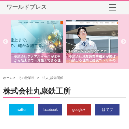
ワールドプレス
シー
株式会社アクアスペースが水中
株式会社地盤調査事務所が選ば
株
ム導
から陸上まで一貫施工できる理
れ続ける理由と建設コンサルの
ス
由
強み
ホーム >
その他業種
>
法人_設備関係
株式会社丸康鉄工所
twitter
facebook
google+
はてブ