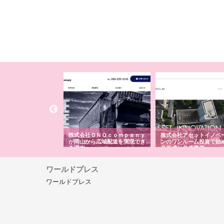
翔栄が草津市で担う建
株式会社ＯＮＯｃｏｍｐａｎｙ
株式会社アセットイノベ
事の現場力と信頼性
が岡山から広域配送を実現でき
ンのワンルーム投資で始
る理由
産形成と老後準備
ワールドプレス
ワールドプレス