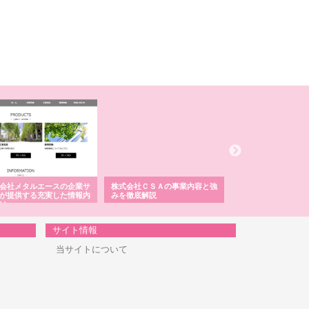
会社メタルエースの企業サ
株式会社ＣＳＡの事業内容と強
株式会社山形道路が
が提供する充実した情報内
みを徹底解説
装工事と土木技術の
は
サイト情報
当サイトについて