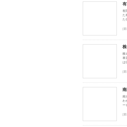
有
有
た
た
[運
株
株
車
は
[運
南
南
わ
ー
[運