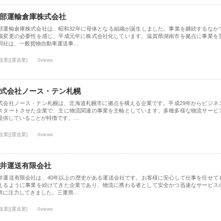
部運輸倉庫株式会社
部運輸倉庫株式会社は、昭和32年に母体となる組織が誕生しました。事業を継続するなか
織変更の必要性を感じ、平成元年に株式会社化しています。滋賀県湖南市を拠点に事業を
同社は、一般貨物自動車運送事…
送業][運送業]
0views
式会社ノース・テン札幌
式会社ノース・テン札幌は、北海道札幌市に拠点を構える企業です。平成29年からビジネ
スタートさせた企業で、主に物流関連の事業を主軸としています。多種多様な物流サービ
提供していることが特徴です。…
送業][運送業]
0views
井運送有限会社
井運送有限会社は、40年以上の歴史がある運送会社です。お客様に安心して仕事を任せて
えるように事業を続けてきた企業であり、物流に携わる者として安全かつ迅速なサービス
供に注力してきました。三重県…
送業][運送業]
0views