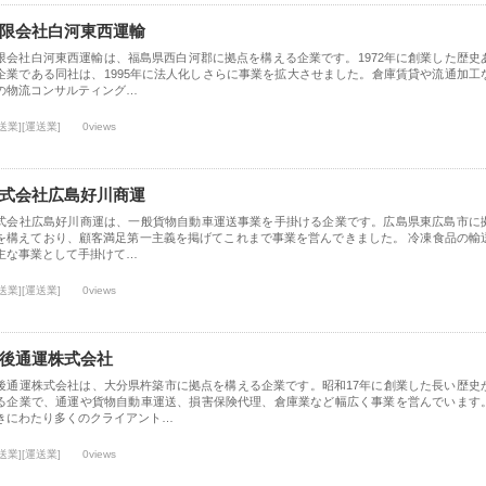
限会社白河東西運輸
限会社白河東西運輸は、福島県西白河郡に拠点を構える企業です。1972年に創業した歴史
企業である同社は、1995年に法人化しさらに事業を拡大させました。倉庫賃貸や流通加工
の物流コンサルティング…
送業][運送業]
0views
式会社広島好川商運
式会社広島好川商運は、一般貨物自動車運送事業を手掛ける企業です。広島県東広島市に
を構えており、顧客満足第一主義を掲げてこれまで事業を営んできました。 冷凍食品の輸
主な事業として手掛けて…
送業][運送業]
0views
後通運株式会社
後通運株式会社は、大分県杵築市に拠点を構える企業です。昭和17年に創業した長い歴史
る企業で、通運や貨物自動車運送、損害保険代理、倉庫業など幅広く事業を営んでいます
きにわたり多くのクライアント…
送業][運送業]
0views