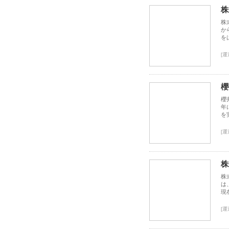
株
株
か
を
[運
櫻
櫻
年
を
[運
株
株
は
現
[運