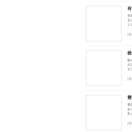
有
有
る
ど
[運
株
株
点
を
[運
豊
豊
あ
長
[運