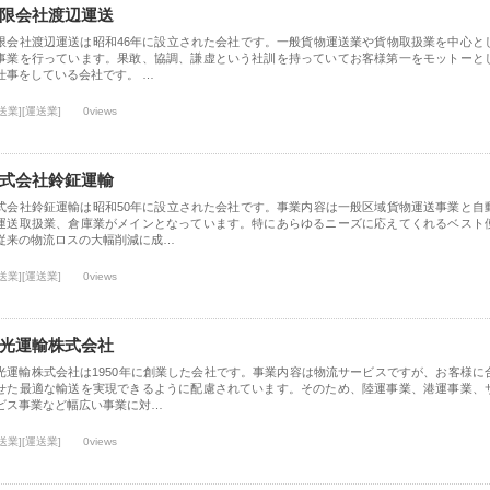
限会社渡辺運送
限会社渡辺運送は昭和46年に設立された会社です。一般貨物運送業や貨物取扱業を中心と
事業を行っています。果敢、協調、謙虚という社訓を持っていてお客様第一をモットーと
仕事をしている会社です。 …
送業][運送業]
0views
式会社鈴鉦運輸
式会社鈴鉦運輸は昭和50年に設立された会社です。事業内容は一般区域貨物運送事業と自
運送取扱業、倉庫業がメインとなっています。特にあらゆるニーズに応えてくれるベスト
従来の物流ロスの大幅削減に成…
送業][運送業]
0views
光運輸株式会社
光運輸株式会社は1950年に創業した会社です。事業内容は物流サービスですが、お客様に
せた最適な輸送を実現できるように配慮されています。そのため、陸運事業、港運事業、
ビス事業など幅広い事業に対…
送業][運送業]
0views