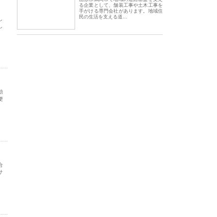
る企業として、舗装工事や土木工事を
手がける専門会社があります。地域住
民の生活を支える道…
し
し
動
便
合
サ