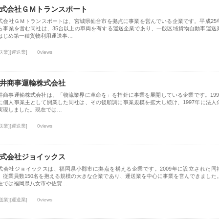
式会社ＧＭトランスポート
式会社ＧＭトランスポートは、宮城県仙台市を拠点に事業を営んでいる企業です。平成25
ら事業を営む同社は、35台以上の車両を有する運送企業であり、一般区域貨物自動車運送
はじめ第一種貨物利用運送事…
送業][運送業]
0views
井商事運輸株式会社
井商事運輸株式会社は、「物流業界に革命を」を指針に事業を展開している企業です。199
に個人事業主として開業した同社は、その後順調に事業規模を拡大し続け、1997年に法人
実現しました。現在では…
送業][運送業]
0views
式会社ジョイックス
式会社ジョイックスは、福岡県小郡市に拠点を構える企業です。2009年に設立された同
、従業員数150名を抱える規模の大きな企業であり、運送業を中心に事業を営んできました
在では福岡県八女市や佐賀…
送業][運送業]
0views