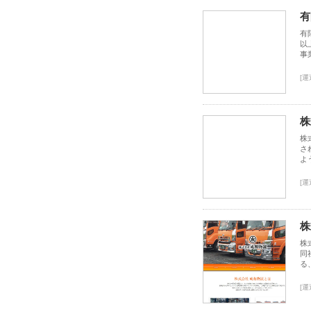
有
有
以
事
[運
株
株
さ
よ
[運
株
株
同
る
[運