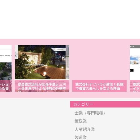
ーショ
庭楽株式会社が知多半島と三河
株式会社ナツハラが建設と鋲螺
株式
める資
と名古屋で叶える理想の外構空
で滋賀の暮らしを支える理由
イト
間
容と
カテゴリー
士業（専門職種）
運送業
人材紹介業
製造業