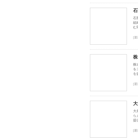
石
石
組
む
[運
株
株
を
を
[運
大
大
ら
提
[運