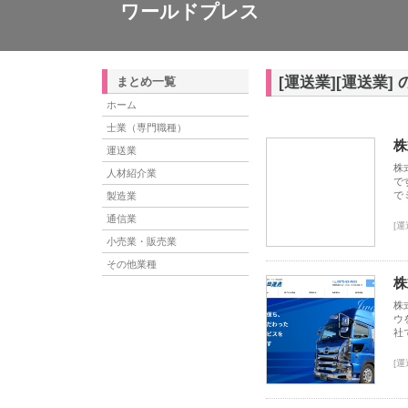
ワールドプレス
[運送業][運送業]
まとめ一覧
ホーム
士業（専門職種）
株
運送業
株
人材紹介業
で
で
製造業
通信業
[運
小売業・販売業
その他業種
株
株
ウ
社
[運