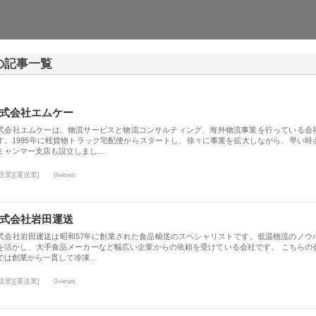
 の記事一覧
式会社エムケー
式会社エムケーは、物流サービスと物流コンサルティング、海外物流事業を行っている会
す。1995年に軽貨物トラック宅配便からスタートし、徐々に事業を拡大しながら、早い時
ミャンマー支店も設立しまし…
送業][運送業]
0views
式会社岩田運送
式会社岩田運送は昭和57年に創業された食品輸送のスペシャリストです。低温物流のノウ
を活かし、大手食品メーカーなど幅広い企業からの依頼を受けている会社です。 こちらの
では創業から一貫して冷凍…
送業][運送業]
0views