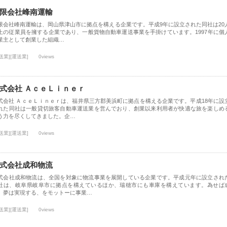
限会社峰南運輸
限会社峰南運輸は、岡山県津山市に拠点を構える企業です。平成9年に設立された同社は20
上の従業員を擁する企業であり、一般貨物自動車運送事業を手掛けています。1997年に個
業主として創業した組織…
送業][運送業]
0views
式会社 ＡｃｅＬｉｎｅｒ
式会社 ＡｃｅＬｉｎｅｒは、福井県三方郡美浜町に拠点を構える企業です。平成18年に設
れた同社は一般貸切旅客自動車運送業を営んでおり、創業以来利用者が快適な旅を楽しめ
う力を尽くしてきました。企…
送業][運送業]
0views
式会社成和物流
式会社成和物流は、全国を対象に物流事業を展開している企業です。平成元年に設立され
社は、岐阜県岐阜市に拠点を構えているほか、瑞穂市にも車庫を構えています。為せば
、夢は実現する、をモットーに事業…
送業][運送業]
0views