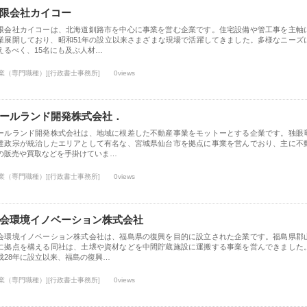
限会社カイコー
限会社カイコーは、北海道釧路市を中心に事業を営む企業です。住宅設備や管工事を主軸
業展開しており、昭和51年の設立以来さまざまな現場で活躍してきました。多様なニーズ
えるべく、15名にも及ぶ人材…
士業（専門職種）][行政書士事務所]
0views
ールランド開発株式会社．
ールランド開発株式会社は、地域に根差した不動産事業をモットーとする企業です。独眼
達政宗が統治したエリアとして有名な、宮城県仙台市を拠点に事業を営んでおり、主に不
の販売や買取などを手掛けていま…
士業（専門職種）][行政書士事務所]
0views
会環境イノベーション株式会社
会環境イノベーション株式会社は、福島県の復興を目的に設立された企業です。福島県郡
に拠点を構える同社は、土壌や資材などを中間貯蔵施設に運搬する事業を営んできました
成28年に設立以来、福島の復興…
士業（専門職種）][行政書士事務所]
0views