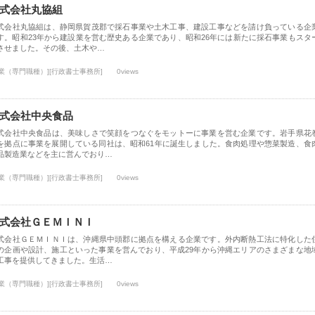
式会社丸協組
式会社丸協組は、静岡県賀茂郡で採石事業や土木工事、建設工事などを請け負っている企
す。昭和23年から建設業を営む歴史ある企業であり、昭和26年には新たに採石事業もスタ
させました。その後、土木や…
士業（専門職種）][行政書士事務所]
0views
式会社中央食品
式会社中央食品は、美味しさで笑顔をつなぐをモットーに事業を営む企業です。岩手県花
を拠点に事業を展開している同社は、昭和61年に誕生しました。食肉処理や惣菜製造、食
品製造業などを主に営んでおり…
士業（専門職種）][行政書士事務所]
0views
式会社ＧＥＭＩＮＩ
式会社ＧＥＭＩＮＩは、沖縄県中頭郡に拠点を構える企業です。外内断熱工法に特化した
の企画や設計、施工といった事業を営んでおり、平成29年から沖縄エリアのさまざまな地
工事を提供してきました。生活…
士業（専門職種）][行政書士事務所]
0views