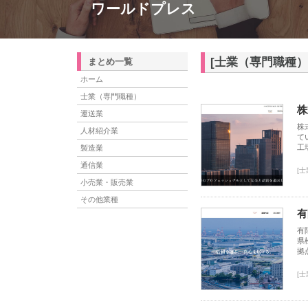
ワールドプレス
[士業（専門職種）
まとめ一覧
ホーム
士業（専門職種）
株
運送業
株
人材紹介業
て
工
製造業
通信業
[
小売業・販売業
その他業種
有
有
県
拠
[