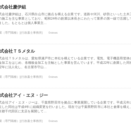
式会社慶伊組
式会社慶伊組は、石川県白山市に拠点を構える企業です。道路や河川、砂防といった土木
の施工を主な事業としており、昭和24年の創業以来長きにわたって業界の第一線で活躍し
ました。もともとは個人事業主…
士業（専門職種）][行政書士事務所]
0views
式会社ＴＳメタル
式会社ＴＳメタルは、愛知県瀬戸市に本社を構えている企業です。電気、電子機器用筐体
金加工をはじめ、各種板金加工を主軸とした事業を営んでいます。平成22年に創業した同
翌年に法人化し、名古屋市守山…
士業（専門職種）][行政書士事務所]
0views
式会社アイ・エヌ・ジー
式会社アイ・エヌ・ジーは、千葉県野田市を拠点に事業展開している企業です。平成元年
立した同社は平成4年に組織変更を行いました。現在では千葉県野田市に本社と倉庫を構え
京都千代田区に支店を展開して…
士業（専門職種）][行政書士事務所]
0views