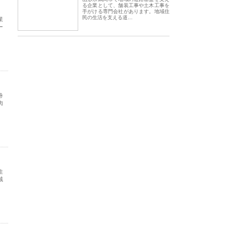
る企業として、舗装工事や土木工事を
手がける専門会社があります。地域住
民の生活を支える道…
業
ー
巻
肉
住
域