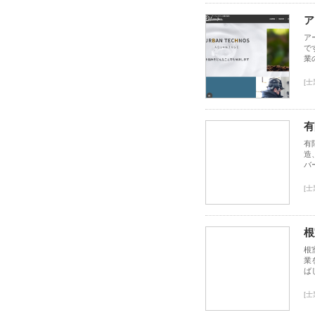
ア
ア
で
業
[
有
有
造
バ
[
根
根
業
ば
[