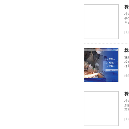
株
株
事
き
[
株
株
板
は
[
株
株
創
東
[