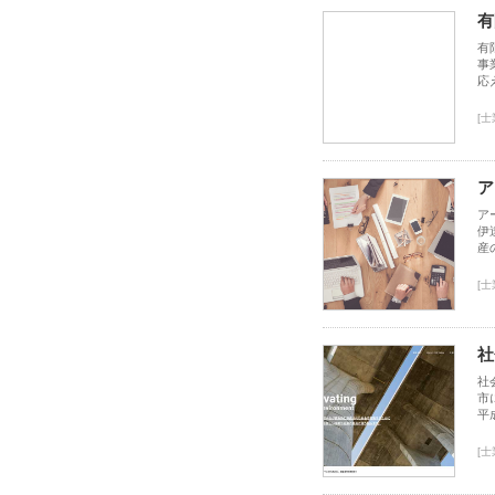
有
有
事
応
[
ア
ア
伊
産
[
社
社
市
平
[