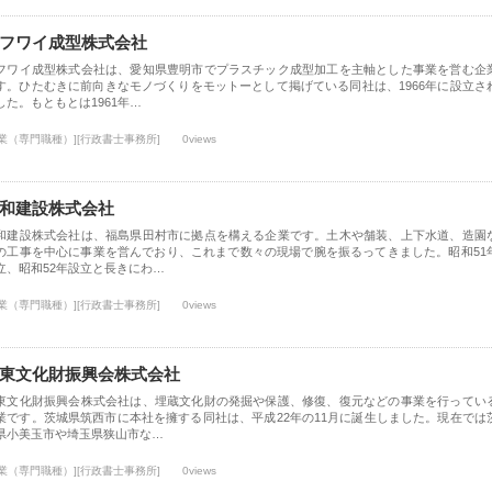
フワイ成型株式会社
フワイ成型株式会社は、愛知県豊明市でプラスチック成型加工を主軸とした事業を営む企
す。ひたむきに前向きなモノづくりをモットーとして掲げている同社は、1966年に設立さ
した。もともとは1961年…
士業（専門職種）][行政書士事務所]
0views
和建設株式会社
和建設株式会社は、福島県田村市に拠点を構える企業です。土木や舗装、上下水道、造園
の工事を中心に事業を営んでおり、これまで数々の現場で腕を振るってきました。昭和51
立、昭和52年設立と長きにわ…
士業（専門職種）][行政書士事務所]
0views
東文化財振興会株式会社
東文化財振興会株式会社は、埋蔵文化財の発掘や保護、修復、復元などの事業を行ってい
業です。茨城県筑西市に本社を擁する同社は、平成22年の11月に誕生しました。現在では
県小美玉市や埼玉県狭山市な…
士業（専門職種）][行政書士事務所]
0views