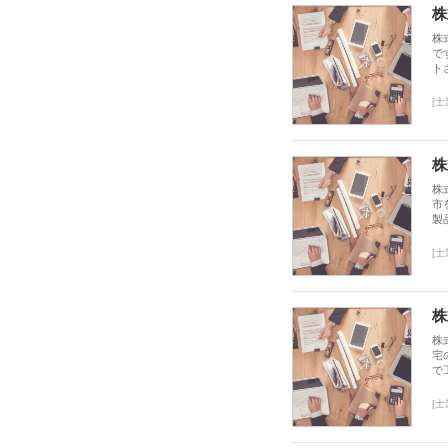
株
株
で
ト
[
株
株
市
製
[
株
株
宅
で
[