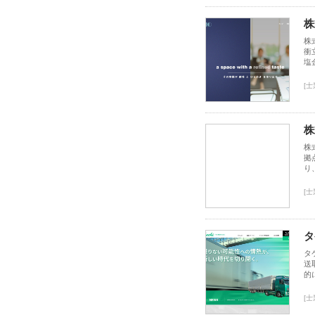
株
株
衝
塩
[
株
株
拠
り
[
タ
タ
送
的
[