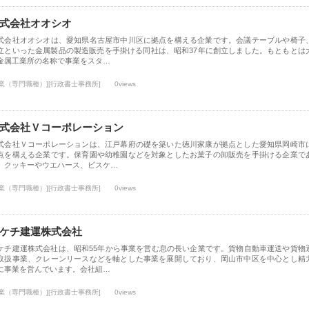
式会社オオシオ
式会社オオシオは、愛知県名古屋市中川区に拠点を構える企業です。会議テーブルや椅子
立といった金属製品の製造販売を手掛ける同社は、昭和37年に創立しました。もともとは
金属工業所の名称で事業をスタ…
士業（専門職種）][行政書士事務所]
0views
式会社Ｖコーポレーション
式会社Ｖコーポレーションは、江戸幕府の礎を築いた徳川家康が拠点とした愛知県岡崎市
点を構える企業です。保育園や幼稚園などを対象としたお菓子の卸販売を手掛ける企業で
、クッキーやウエハース、ビスケ…
士業（専門職種）][行政書士事務所]
0views
ケチ建運株式会社
ケチ建運株式会社は、昭和55年から事業を営む息の長い企業です。貨物自動車運送や貨物
取扱事業、クレーンリースなどを軸とした事業を展開しており、岡山市中区を中心とし精
に事業を営んでいます。会社組…
士業（専門職種）][行政書士事務所]
0views