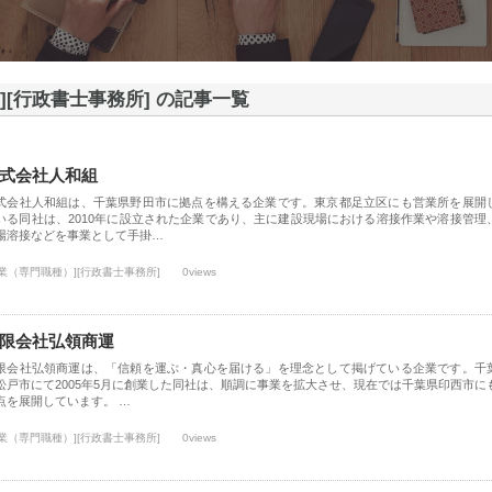
][行政書士事務所] の記事一覧
式会社人和組
式会社人和組は、千葉県野田市に拠点を構える企業です。東京都足立区にも営業所を展開
いる同社は、2010年に設立された企業であり、主に建設現場における溶接作業や溶接管理
場溶接などを事業として手掛…
士業（専門職種）][行政書士事務所]
0views
限会社弘領商運
限会社弘領商運は、「信頼を運ぶ・真心を届ける」を理念として掲げている企業です。千
松戸市にて2005年5月に創業した同社は、順調に事業を拡大させ、現在では千葉県印西市に
点を展開しています。 …
士業（専門職種）][行政書士事務所]
0views