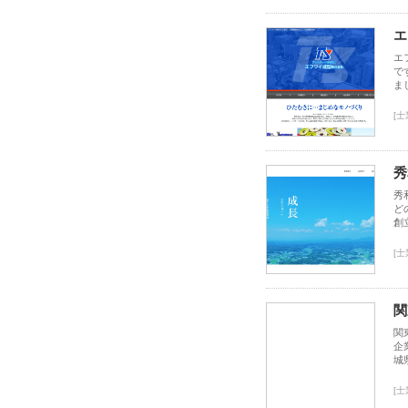
エ
エ
で
ま
[
秀
秀
ど
創
[
関
関
企
城
[