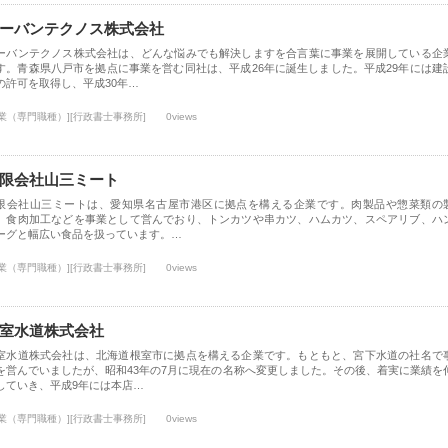
ーバンテクノス株式会社
ーバンテクノス株式会社は、どんな悩みでも解決しますを合言葉に事業を展開している企
す。青森県八戸市を拠点に事業を営む同社は、平成26年に誕生しました。平成29年には建
の許可を取得し、平成30年…
士業（専門職種）][行政書士事務所]
0views
限会社山三ミート
限会社山三ミートは、愛知県名古屋市港区に拠点を構える企業です。肉製品や惣菜類の
、食肉加工などを事業として営んでおり、トンカツや串カツ、ハムカツ、スペアリブ、ハ
ーグと幅広い食品を扱っています。…
士業（専門職種）][行政書士事務所]
0views
室水道株式会社
室水道株式会社は、北海道根室市に拠点を構える企業です。もともと、宮下水道の社名で
を営んでいましたが、昭和43年の7月に現在の名称へ変更しました。その後、着実に業績を
していき、平成9年には本店…
士業（専門職種）][行政書士事務所]
0views