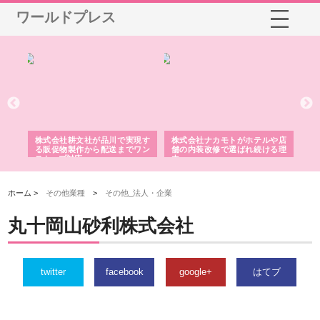
ワールドプレス
ノー
株式会社耕文社が品川で実現す
株式会社ナカモトがホテルや店
株
の専
る販促物製作から配送までワン
舗の内装改修で選ばれ続ける理
れ
ストップ対応
由
強
ホーム >
その他業種
>
その他_法人・企業
丸十岡山砂利株式会社
twitter
facebook
google+
はてブ