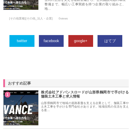
整備まで、幅広い工事実績を持つ企業の取り組みと、
地…
[その他業種][その他_法人・企業]
0views
twitter
facebook
google+
はてブ
おすすめ記事
株式会社アドバンスロードが山形県鶴岡市で手がける
1
舗装土木工事と求人情報
山形県鶴岡市で地域の道路基盤を支える企業として、舗装工事や
土木工事を手がける専門会社があります。地域住民の生活を支え
る道…