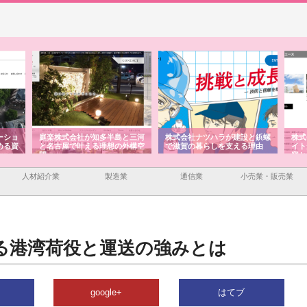
ーショ
庭楽株式会社が知多半島と三河
株式会社ナツハラが建設と鋲螺
株式
める資
と名古屋で叶える理想の外構空
で滋賀の暮らしを支える理由
イト
間
容と
人材紹介業
製造業
通信業
小売業・販売業
る港湾荷役と運送の強みとは
google+
はてブ