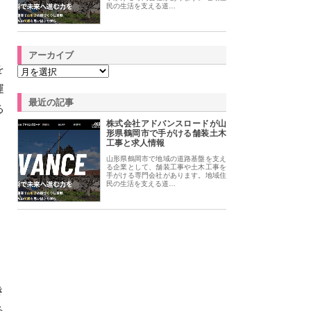
民の生活を支える道…
アーカイブ
を
運
最近の記事
る
株式会社アドバンスロードが山
形県鶴岡市で手がける舗装土木
工事と求人情報
山形県鶴岡市で地域の道路基盤を支え
る企業として、舗装工事や土木工事を
手がける専門会社があります。地域住
民の生活を支える道…
き
る