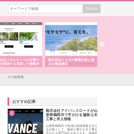
会社メタルエースの企業サ
株式会社ＣＳＡの事業内容と強
株式会社山形道路が
が提供する充実した情報内
みを徹底解説
装工事と土木技術の
は
その他業種
おすすめ記事
株式会社アドバンスロードが山
1
形県鶴岡市で手がける舗装土木
工事と求人情報
山形県鶴岡市で地域の道路基盤を支え
る企業として、舗装工事や土木工事を
手がける専門会社があります。地域住