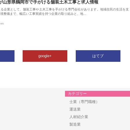
が山形県鶴岡市で手がける舗装土木工事と求人情報
える企業として、舗装工事や土木工事を手がける専門会社があります。地域住民の生活を支
環境整備まで、幅広い工事実績を持つ企業の取り組みと、地…
ews
google+
はてブ
カテゴリー
士業（専門職種）
運送業
人材紹介業
製造業