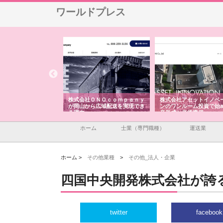
ワールドプレス
翔栄が草津市で担う建
株式会社ＯＮＯｃｏｍｐａｎｙ
株式会社アセットイノベ
事の現場力と信頼性
が岡山から広域配送を実現でき
ンのワンルーム投資で始
る理由
産形成と老後準備
ホーム
士業（専門職種）
運送業
ホーム >
その他業種
>
その他_法人・企業
四国中央開発株式会社が誇
twitter
facebook