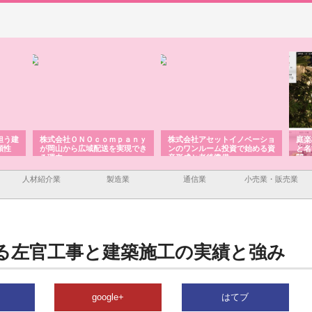
担う建
株式会社ＯＮＯｃｏｍｐａｎｙ
株式会社アセットイノベーショ
庭楽
頼性
が岡山から広域配送を実現でき
ンのワンルーム投資で始める資
と名
る理由
産形成と老後準備
間
人材紹介業
製造業
通信業
小売業・販売業
る左官工事と建築施工の実績と強み
google+
はてブ