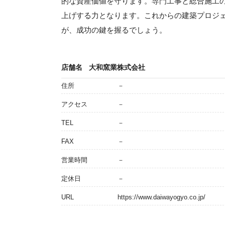
的な資産価値を守ります。専門工事と総合施工
上げする力となります。これからの建築プロジ
が、成功の鍵を握るでしょう。
店舗名
大和窯業株式会社
住所
－
アクセス
－
TEL
－
FAX
－
営業時間
－
定休日
－
URL
https://www.daiwayogyo.co.jp/