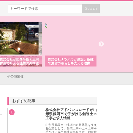
株式会社が知多半島と三河
株式会社ナツハラが建設と鋲螺
株式会社メタルエー
古屋で叶える理想の外構空
で滋賀の暮らしを支える理由
イトが提供する充実
容とは
その他業種
おすすめ記事
株式会社アドバンスロードが山
1
形県鶴岡市で手がける舗装土木
工事と求人情報
山形県鶴岡市で地域の道路基盤を支え
る企業として、舗装工事や土木工事を
手がける専門会社があります。地域住