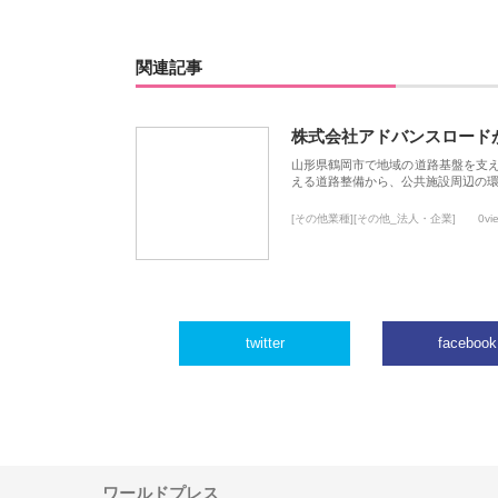
関連記事
株式会社アドバンスロード
山形県鶴岡市で地域の道路基盤を支
える道路整備から、公共施設周辺の
[その他業種][その他_法人・企業]
0vi
twitter
facebook
ワールドプレス