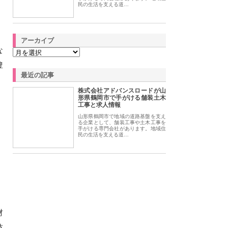
民の生活を支える道…
アーカイブ
な
豊
最近の記事
株式会社アドバンスロードが山
形県鶴岡市で手がける舗装土木
工事と求人情報
山形県鶴岡市で地域の道路基盤を支え
る企業として、舗装工事や土木工事を
手がける専門会社があります。地域住
民の生活を支える道…
材
技