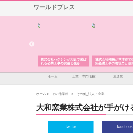
ワールドプレス
株式会社が印刷会社に
株式会社ハクシンが大阪で選ば
株式会社翔栄が草津市で
紙提案力と供給体制
れる公共工事の実績と強み
築基礎工事の現場力と信
ホーム
士業（専門職種）
運送業
ホーム >
その他業種
>
その他_法人・企業
大和窯業株式会社が手がけ
twitter
facebook