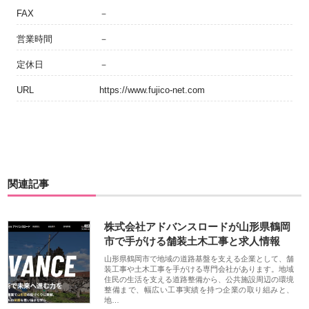
FAX
－
営業時間
－
定休日
－
URL
https://www.fujico-net.com
関連記事
株式会社アドバンスロードが山形県鶴岡
市で手がける舗装土木工事と求人情報
山形県鶴岡市で地域の道路基盤を支える企業として、舗
装工事や土木工事を手がける専門会社があります。地域
住民の生活を支える道路整備から、公共施設周辺の環境
整備まで、幅広い工事実績を持つ企業の取り組みと、
地…