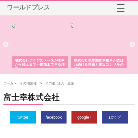
ワールドプレス
シー
株式会社アクアスペースが水中
株式会社地盤調査事務所が選ば
株
ム導
から陸上まで一貫施工できる理
れ続ける理由と建設コンサルの
ス
由
強み
ホーム >
その他業種
>
その他_法人・企業
富士幸株式会社
twitter
facebook
google+
はてブ