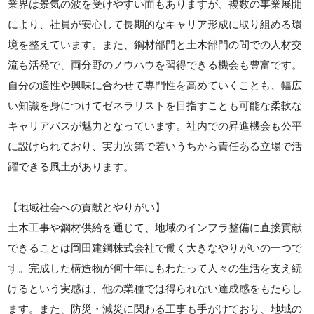
業界は景気の波を受けやすい面もありますが、複数の事業展開
により、社員が安心して長期的なキャリア形成に取り組める環
境を整えています。また、鋼材部門と土木部門の間での人材交
流も活発で、両分野のノウハウを習得できる機会も豊富です。
自分の適性や興味に合わせて専門性を高めていくことも、幅広
い知識を身につけてゼネラリストを目指すことも可能な柔軟な
キャリアパスが魅力となっています。社内での昇進機会も公平
に設けられており、実力次第で若いうちから責任ある立場で活
躍できる風土があります。
【地域社会への貢献とやりがい】
土木工事や鋼材供給を通じて、地域のインフラ整備に直接貢献
できることは岡田建鋼株式会社で働く大きなやりがいの一つで
す。完成した構造物が何十年にもわたって人々の生活を支え続
けるという実感は、他の業種では得られない達成感をもたらし
ます。また、防災・減災に関わる工事も手がけており、地域の