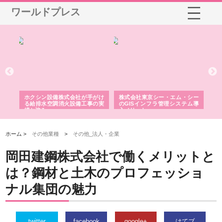
ワールドプレス
る舗
ホクシン設備株式会社が手がけ
株式会社東京シー・エム・シー
株
る給排水空調消火設備工事の実
のGISインフラ管理システム導
か
績と強み
入メリット
由
ホーム >
その他業種
>
その他_法人・企業
岡田建鋼株式会社で働くメリットと
は？鋼材と土木のプロフェッショ
ナル集団の魅力
twitter
facebook
google+
はてブ