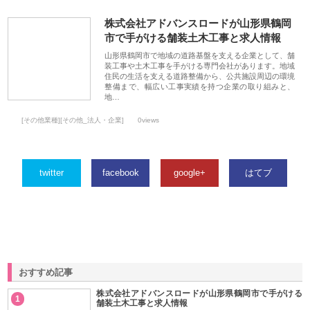
株式会社アドバンスロードが山形県鶴岡
市で手がける舗装土木工事と求人情報
山形県鶴岡市で地域の道路基盤を支える企業として、舗
装工事や土木工事を手がける専門会社があります。地域
住民の生活を支える道路整備から、公共施設周辺の環境
整備まで、幅広い工事実績を持つ企業の取り組みと、
地…
[その他業種][その他_法人・企業]
0views
twitter
facebook
google+
はてブ
おすすめ記事
株式会社アドバンスロードが山形県鶴岡市で手がける
1
舗装土木工事と求人情報