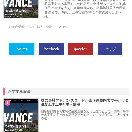
装工事や土木工事を手がける専門会社があります。地域
住民の生活を支える道路整備から、公共施設周辺の環境
整備まで、幅広い工事実績を持つ企業の取り組みと、
地…
[その他業種][その他_法人・企業]
0views
twitter
facebook
google+
はてブ
おすすめ記事
株式会社アドバンスロードが山形県鶴岡市で手がける
1
舗装土木工事と求人情報
山形県鶴岡市で地域の道路基盤を支える企業として、舗装工事や
土木工事を手がける専門会社があります。地域住民の生活を支え
る道…