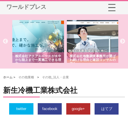
ワールドプレス
シー
株式会社アクアスペースが水中
株式会社地盤調査事務所が選ば
株
ム導
から陸上まで一貫施工できる理
れ続ける理由と建設コンサルの
ス
由
強み
ホーム >
その他業種
>
その他_法人・企業
新生冷機工業株式会社
twitter
facebook
google+
はてブ