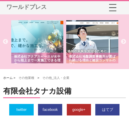
ワールドプレス
シー
株式会社アクアスペースが水中
株式会社地盤調査事務所が選ば
株
ム導
から陸上まで一貫施工できる理
れ続ける理由と建設コンサルの
ス
由
強み
ホーム >
その他業種
>
その他_法人・企業
有限会社タナカ設備
twitter
facebook
google+
はてブ