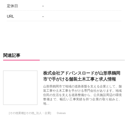
定休日
－
URL
－
関連記事
株式会社アドバンスロードが山形県鶴岡
市で手がける舗装土木工事と求人情報
山形県鶴岡市で地域の道路基盤を支える企業として、舗
装工事や土木工事を手がける専門会社があります。地域
住民の生活を支える道路整備から、公共施設周辺の環境
整備まで、幅広い工事実績を持つ企業の取り組みと、
地…
[その他業種][その他_法人・企業]
0views