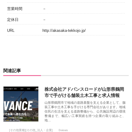
営業時間
－
定休日
－
URL
http://akasaka-tekkojo.jp/
関連記事
株式会社アドバンスロードが山形県鶴岡
市で手がける舗装土木工事と求人情報
山形県鶴岡市で地域の道路基盤を支える企業として、舗
装工事や土木工事を手がける専門会社があります。地域
住民の生活を支える道路整備から、公共施設周辺の環境
整備まで、幅広い工事実績を持つ企業の取り組みと、
地…
[その他業種][その他_法人・企業]
0views