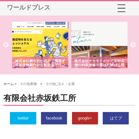
ワールドプレス
ノー
株式会社耕文社が品川で実現す
株式会社ナカモトがホテルや店
株
の専
る販促物製作から配送までワン
舗の内装改修で選ばれ続ける理
れ
ストップ対応
由
強
ホーム >
その他業種
>
その他_法人・企業
有限会社赤坂鉄工所
twitter
facebook
google+
はてブ