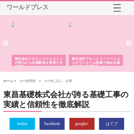
ワールドプレス
う建
株式会社ＯＮＯｃｏｍｐａｎｙ
株式会社アセットイノベーショ
庭
性
が岡山から広域配送を実現でき
ンのワンルーム投資で始める資
と
る理由
産形成と老後準備
間
ホーム >
その他業種
>
その他_法人・企業
東昌基礎株式会社が誇る基礎工事の
実績と信頼性を徹底解説
twitter
facebook
google+
はてブ