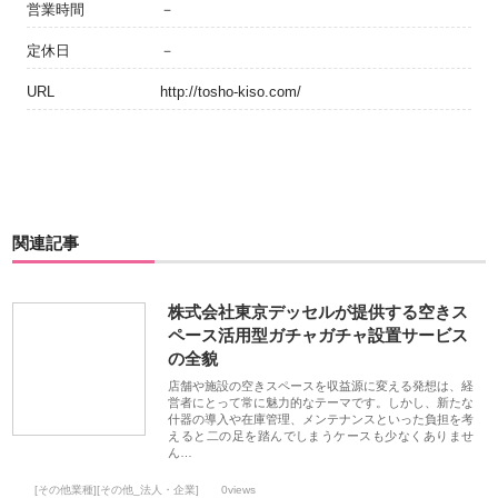
営業時間
－
定休日
－
URL
http://tosho-kiso.com/
関連記事
株式会社東京デッセルが提供する空きス
ペース活用型ガチャガチャ設置サービス
の全貌
店舗や施設の空きスペースを収益源に変える発想は、経
営者にとって常に魅力的なテーマです。しかし、新たな
什器の導入や在庫管理、メンテナンスといった負担を考
えると二の足を踏んでしまうケースも少なくありませ
ん…
[その他業種][その他_法人・企業]
0views