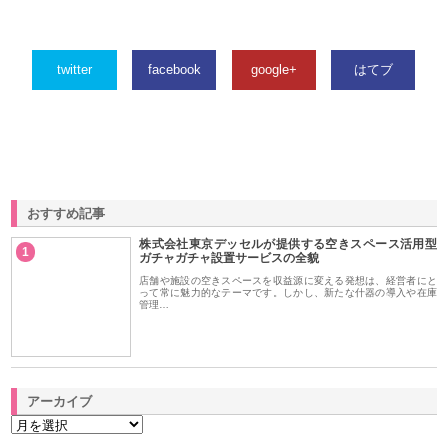
twitter
facebook
google+
はてブ
おすすめ記事
株式会社東京デッセルが提供する空きスペース活用型
1
ガチャガチャ設置サービスの全貌
店舗や施設の空きスペースを収益源に変える発想は、経営者にと
って常に魅力的なテーマです。しかし、新たな什器の導入や在庫
管理…
アーカイブ