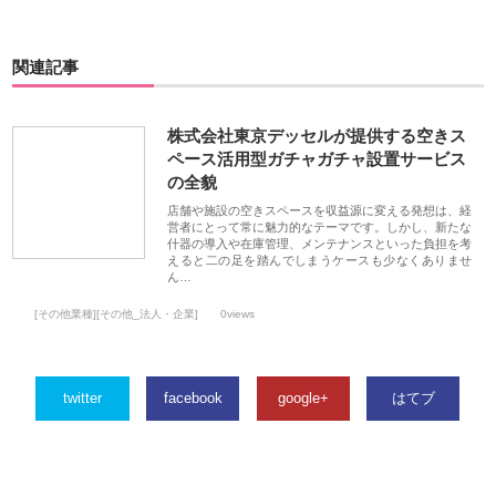
関連記事
株式会社東京デッセルが提供する空きス
ペース活用型ガチャガチャ設置サービス
の全貌
店舗や施設の空きスペースを収益源に変える発想は、経
営者にとって常に魅力的なテーマです。しかし、新たな
什器の導入や在庫管理、メンテナンスといった負担を考
えると二の足を踏んでしまうケースも少なくありませ
ん…
[その他業種][その他_法人・企業]
0views
twitter
facebook
google+
はてブ