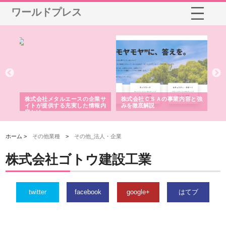
ワールドプレス
鋲螺
株式会社メタルエースの企業サ
株式会社ＣＳＡの事業内容と強
株
由
イトが提供する充実した情報内
みを徹底解説
装
容とは
ホーム >
その他業種
>
その他_法人・企業
株式会社ゴトウ建設工業
twitter
facebook
google+
はてブ