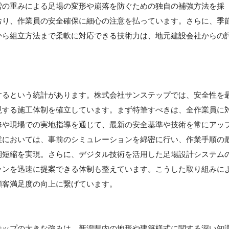
雪の重みによる足場の変形や崩落を防ぐための独自の補強方法を採
おり、作業員の安全確保に細心の注意を払っています。さらに、季
から組立方法まで柔軟に対応できる技術力は、地元建設会社からの
するという統計があります。株式会社サンステップでは、安全性を
現する施工体制を確立しています。まず特筆すべきは、全作業員に
修や現場での実地指導を通じて、最新の安全基準や技術を常にアッ
業においては、事前のシミュレーションを綿密に行い、作業手順の
期短縮を実現。さらに、デジタル技術を活用した足場設計システム
ランを迅速に提案できる体制も整えています。こうした取り組みに
顧客満足度の向上に繋げています。
テップの大きな強みは、新潟県内の地形や建築様式に関する深い知