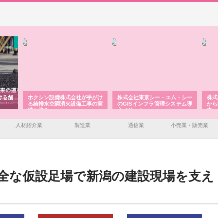
ける舗
ホクシン設備株式会社が手がけ
株式会社東京シー・エム・シー
株式
る給排水空調消火設備工事の実
のGISインフラ管理システム導
から
績と強み
入メリット
由
人材紹介業
製造業
通信業
小売業・販売業
全な仮設足場で新潟の建設現場を支え