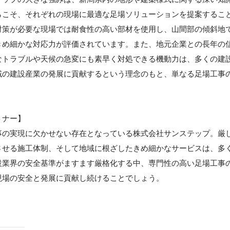
らこそ、それぞれの現場に最適な足場ソリューションを提案するこ
対策が必要な現場では耐食性の高い部材を使用し、山間部の傾斜地
きめ細かな対応力が評価されています。また、地元企業との長年の
なトラブルや天候の急変にも素早く対処できる機動力は、多くの建
域の建設産業の発展に貢献するという理念のもと、単なる足場工事
。
トナー】
事の実現に欠かせない存在となっている株式会社サンステップ。厳
させる施工体制、そして地域に根ざしたきめ細かなサービスは、多
設業界の安全基準がますます厳格化する中、専門性の高い足場工事
現場の安全と発展に貢献し続けることでしょう。