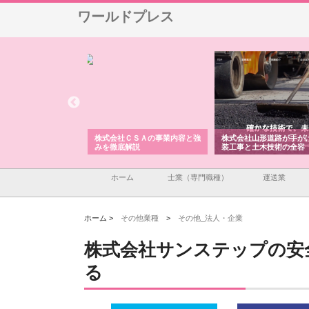
ワールドプレス
メタルエースの企業サ
株式会社ＣＳＡの事業内容と強
株式会社山形道路が手が
供する充実した情報内
みを徹底解説
装工事と土木技術の全容
ホーム
士業（専門職種）
運送業
ホーム >
その他業種
>
その他_法人・企業
株式会社サンステップの安
る