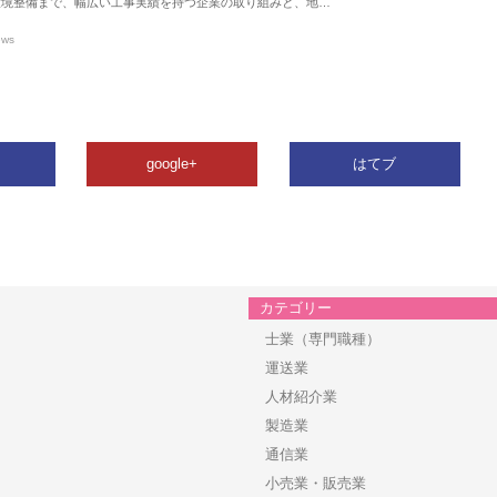
環境整備まで、幅広い工事実績を持つ企業の取り組みと、地…
ews
google+
はてブ
カテゴリー
士業（専門職種）
運送業
人材紹介業
製造業
通信業
小売業・販売業