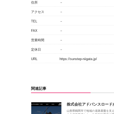
住所
－
アクセス
－
TEL
－
FAX
－
営業時間
－
定休日
－
URL
https://sunstep-niigata.jp/
関連記事
株式会社アドバンスロード
山形県鶴岡市で地域の道路基盤を支