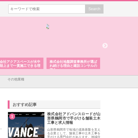
会社アクアスペースが水中
株式会社地盤調査事務所が選ば
株式会社名神精工の
陸上まで一貫施工できる理
れ続ける理由と建設コンサルの
スリリース一覧と注
強み
その他業種
おすすめ記事
株式会社アドバンスロードが山
1
形県鶴岡市で手がける舗装土木
工事と求人情報
山形県鶴岡市で地域の道路基盤を支え
る企業として、舗装工事や土木工事を
手がける専門会社があります。地域住