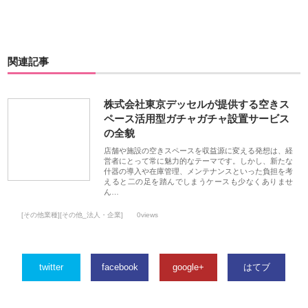
関連記事
株式会社東京デッセルが提供する空きス
ペース活用型ガチャガチャ設置サービス
の全貌
店舗や施設の空きスペースを収益源に変える発想は、経
営者にとって常に魅力的なテーマです。しかし、新たな
什器の導入や在庫管理、メンテナンスといった負担を考
えると二の足を踏んでしまうケースも少なくありませ
ん…
[その他業種][その他_法人・企業]
0views
twitter
facebook
google+
はてブ