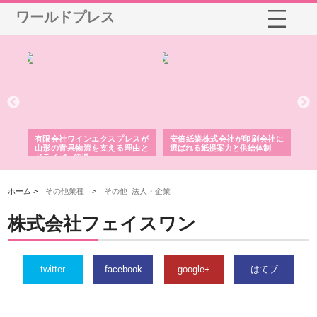
ワールドプレス
国産
有限会社ワインエクスプレスが
安倍紙業株式会社が印刷会社に
株
力
山形の青果物流を支える理由と
選ばれる紙提案力と供給体制
れ
ドライバー待遇
ホーム >
その他業種
>
その他_法人・企業
株式会社フェイスワン
twitter
facebook
google+
はてブ