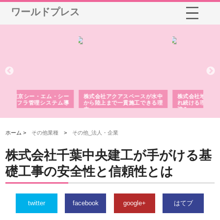
ワールドプレス
シー
株式会社アクアスペースが水中
株式会社地盤調査事務所が選ば
株
ム導
から陸上まで一貫施工できる理
れ続ける理由と建設コンサルの
ス
由
強み
ホーム >
その他業種
>
その他_法人・企業
株式会社千葉中央建工が手がける基
礎工事の安全性と信頼性とは
twitter
facebook
google+
はてブ