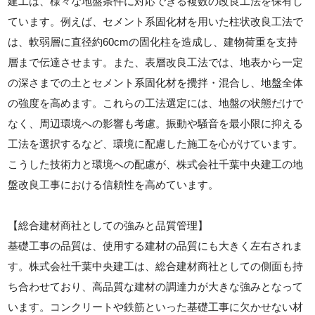
建工は、様々な地盤条件に対応できる複数の改良工法を保有し
ています。例えば、セメント系固化材を用いた柱状改良工法で
は、軟弱層に直径約60cmの固化柱を造成し、建物荷重を支持
層まで伝達させます。また、表層改良工法では、地表から一定
の深さまでの土とセメント系固化材を攪拌・混合し、地盤全体
の強度を高めます。これらの工法選定には、地盤の状態だけで
なく、周辺環境への影響も考慮。振動や騒音を最小限に抑える
工法を選択するなど、環境に配慮した施工を心がけています。
こうした技術力と環境への配慮が、株式会社千葉中央建工の地
盤改良工事における信頼性を高めています。
【総合建材商社としての強みと品質管理】
基礎工事の品質は、使用する建材の品質にも大きく左右されま
す。株式会社千葉中央建工は、総合建材商社としての側面も持
ち合わせており、高品質な建材の調達力が大きな強みとなって
います。コンクリートや鉄筋といった基礎工事に欠かせない材