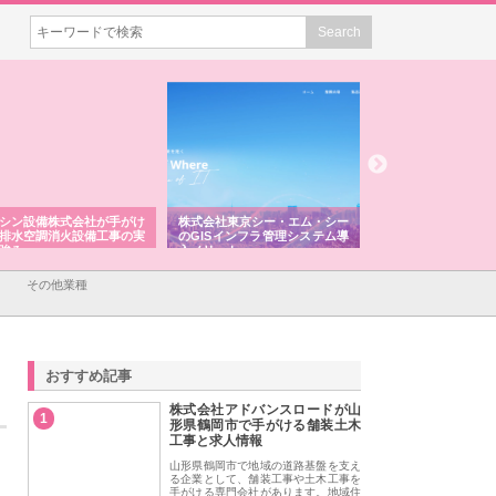
シン設備株式会社が手がけ
株式会社東京シー・エム・シー
株式会社アクアスペ
排水空調消火設備工事の実
のGISインフラ管理システム導
から陸上まで一貫施
強み
入メリット
由
その他業種
おすすめ記事
株式会社アドバンスロードが山
1
形県鶴岡市で手がける舗装土木
工事と求人情報
山形県鶴岡市で地域の道路基盤を支え
る企業として、舗装工事や土木工事を
手がける専門会社があります。地域住