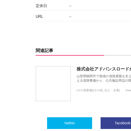
定休日
－
URL
－
関連記事
株式会社アドバンスロード
山形県鶴岡市で地域の道路基盤を支
える道路整備から、公共施設周辺の
[その他業種][その他_法人・企業]
0vi
twitter
facebook