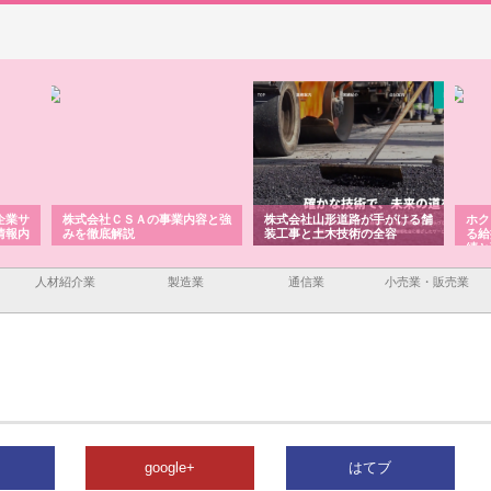
企業サ
株式会社ＣＳＡの事業内容と強
株式会社山形道路が手がける舗
ホク
情報内
みを徹底解説
装工事と土木技術の全容
る給
績と
人材紹介業
製造業
通信業
小売業・販売業
google+
はてブ