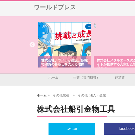
ワールドプレス
会社が知多半島と三河
株式会社ナツハラが建設と鋲螺
株式会社メタルエースの
で叶える理想の外構空
で滋賀の暮らしを支える理由
イトが提供する充実した
容とは
ホーム
士業（専門職種）
運送業
ホーム >
その他業種
>
その他_法人・企業
株式会社船引金物工具
twitter
facebook