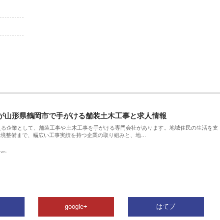
が山形県鶴岡市で手がける舗装土木工事と求人情報
える企業として、舗装工事や土木工事を手がける専門会社があります。地域住民の生活を支
環境整備まで、幅広い工事実績を持つ企業の取り組みと、地…
ews
google+
はてブ