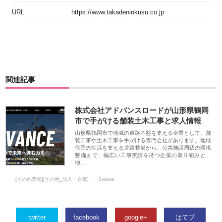
URL
https://www.takadeninkusu.co.jp
関連記事
株式会社アドバンスロードが山形県鶴岡
市で手がける舗装土木工事と求人情報
山形県鶴岡市で地域の道路基盤を支える企業として、舗
装工事や土木工事を手がける専門会社があります。地域
住民の生活を支える道路整備から、公共施設周辺の環境
整備まで、幅広い工事実績を持つ企業の取り組みと、
地…
[その他業種][その他_法人・企業]
0views
twitter
facebook
google+
はてブ