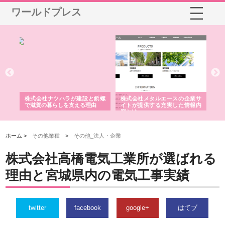
ワールドプレス
エースの企業サ
株式会社ＣＳＡの事業内容と強
株式会社山形道路が手がける
充実した情報内
みを徹底解説
装工事と土木技術の全容
ホーム >
その他業種
>
その他_法人・企業
株式会社高橋電気工業所が選ばれる
理由と宮城県内の電気工事実績
twitter
facebook
google+
はてブ