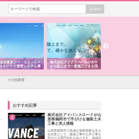
式会社アクアスペースが水中
株式会社地盤調査事務所が選ば
株式会社名神精工の
ら陸上まで一貫施工できる理
れ続ける理由と建設コンサルの
スリリース一覧と注
強み
その他業種
おすすめ記事
株式会社アドバンスロードが山
1
形県鶴岡市で手がける舗装土木
工事と求人情報
山形県鶴岡市で地域の道路基盤を支え
る企業として、舗装工事や土木工事を
手がける専門会社があります。地域住