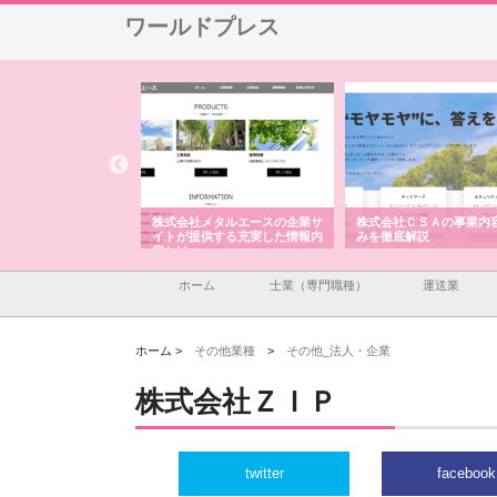
ワールドプレス
社メタルエースの企業サ
株式会社ＣＳＡの事業内容と強
株式会社山形道路が手が
提供する充実した情報内
みを徹底解説
装工事と土木技術の全容
ホーム
士業（専門職種）
運送業
ホーム >
その他業種
>
その他_法人・企業
株式会社ＺＩＰ
twitter
facebook