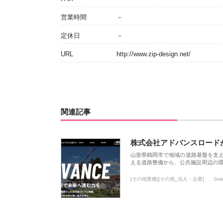
営業時間
－
定休日
－
URL
http://www.zip-design.net/
関連記事
株式会社アドバンスロード
山形県鶴岡市で地域の道路基盤を支
える道路整備から、公共施設周辺の
[その他業種][その他_法人・企業]
0vi