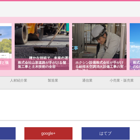
ける舗
ホクシン設備株式会社が手がけ
株式会社東京シー・エム・シー
株
る給排水空調消火設備工事の実
のGISインフラ管理システム導
か
績と強み
入メリット
由
人材紹介業
製造業
通信業
小売業・販売業
google+
はてブ