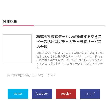
関連記事
株式会社東京デッセルが提供する空きス
ペース活用型ガチャガチャ設置サービス
の全貌
店舗や施設の空きスペースを収益源に変える発想は、経
営者にとって常に魅力的なテーマです。しかし、新たな
什器の導入や在庫管理、メンテナンスといった負担を考
えると二の足を踏んでしまうケースも少なくありませ
ん…
[その他業種][その他_法人・企業]
0views
twitter
facebook
google+
はてブ