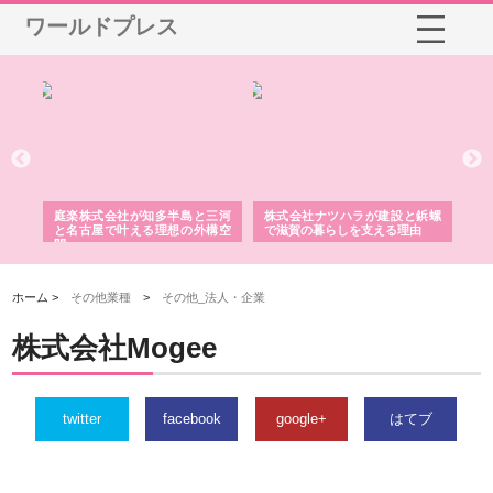
ワールドプレス
ショ
庭楽株式会社が知多半島と三河
株式会社ナツハラが建設と鋲螺
株
る資
と名古屋で叶える理想の外構空
で滋賀の暮らしを支える理由
イ
間
容
ホーム >
その他業種
>
その他_法人・企業
株式会社Mogee
twitter
facebook
google+
はてブ