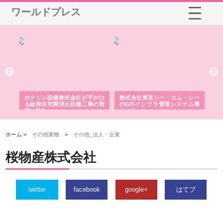
ワールドプレス
る舗
ホクシン設備株式会社が手がけ
株式会社東京シー・エム・シー
株
る給排水空調消火設備工事の実
のGISインフラ管理システム導
か
績と強み
入メリット
由
ホーム >
その他業種
>
その他_法人・企業
桜物産株式会社
twitter
facebook
google+
はてブ