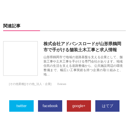
関連記事
株式会社アドバンスロードが山形県鶴岡
市で手がける舗装土木工事と求人情報
山形県鶴岡市で地域の道路基盤を支える企業として、舗
装工事や土木工事を手がける専門会社があります。地域
住民の生活を支える道路整備から、公共施設周辺の環境
整備まで、幅広い工事実績を持つ企業の取り組みと、
地…
[その他業種][その他_法人・企業]
0views
twitter
facebook
google+
はてブ