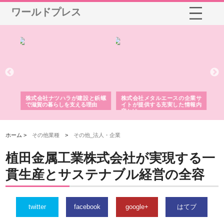
ワールドプレス
三河
株式会社ナツハラが建設と鋲螺
株式会社メタルエースの企業サ
株
構空
で滋賀の暮らしを支える理由
イトが提供する充実した情報内
み
容とは
ホーム >
その他業種
>
その他_法人・企業
植田金属工業株式会社が実現する一
貫生産とサステナブル経営の全容
twitter
facebook
google+
はてブ