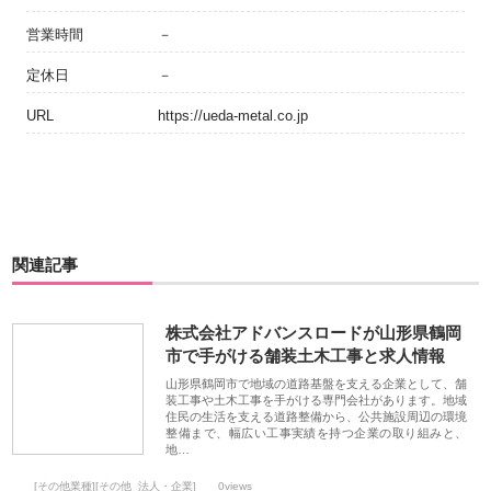
営業時間
－
定休日
－
URL
https://ueda-metal.co.jp
関連記事
株式会社アドバンスロードが山形県鶴岡
市で手がける舗装土木工事と求人情報
山形県鶴岡市で地域の道路基盤を支える企業として、舗
装工事や土木工事を手がける専門会社があります。地域
住民の生活を支える道路整備から、公共施設周辺の環境
整備まで、幅広い工事実績を持つ企業の取り組みと、
地…
[その他業種][その他_法人・企業]
0views