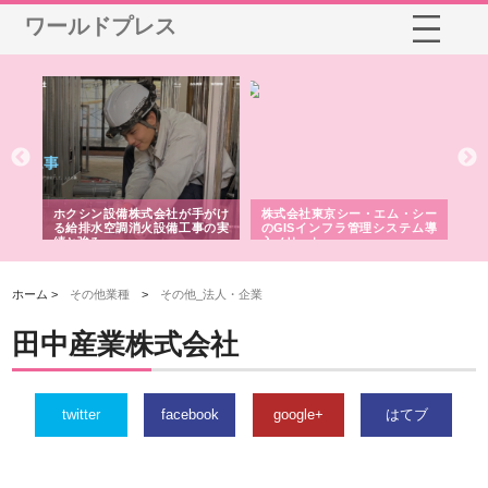
ワールドプレス
る舗
ホクシン設備株式会社が手がけ
株式会社東京シー・エム・シー
株
る給排水空調消火設備工事の実
のGISインフラ管理システム導
か
績と強み
入メリット
由
ホーム >
その他業種
>
その他_法人・企業
田中産業株式会社
twitter
facebook
google+
はてブ