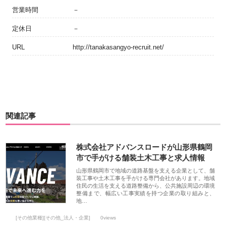
営業時間
－
定休日
－
URL
http://tanakasangyo-recruit.net/
関連記事
株式会社アドバンスロードが山形県鶴岡
市で手がける舗装土木工事と求人情報
山形県鶴岡市で地域の道路基盤を支える企業として、舗
装工事や土木工事を手がける専門会社があります。地域
住民の生活を支える道路整備から、公共施設周辺の環境
整備まで、幅広い工事実績を持つ企業の取り組みと、
地…
[その他業種][その他_法人・企業]
0views