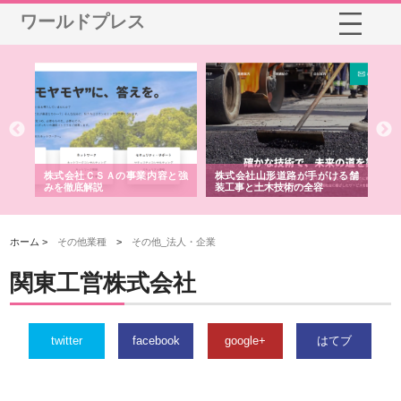
ワールドプレス
業サ
株式会社ＣＳＡの事業内容と強
株式会社山形道路が手がける舗
ホ
報内
みを徹底解説
装工事と土木技術の全容
る
績
ホーム >
その他業種
>
その他_法人・企業
関東工営株式会社
twitter
facebook
google+
はてブ