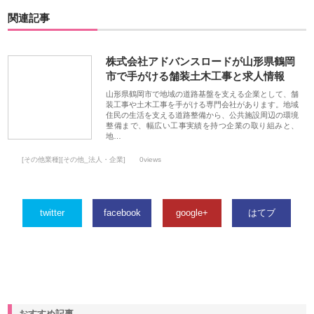
関連記事
株式会社アドバンスロードが山形県鶴岡
市で手がける舗装土木工事と求人情報
山形県鶴岡市で地域の道路基盤を支える企業として、舗
装工事や土木工事を手がける専門会社があります。地域
住民の生活を支える道路整備から、公共施設周辺の環境
整備まで、幅広い工事実績を持つ企業の取り組みと、
地…
[その他業種][その他_法人・企業]
0views
twitter
facebook
google+
はてブ
おすすめ記事