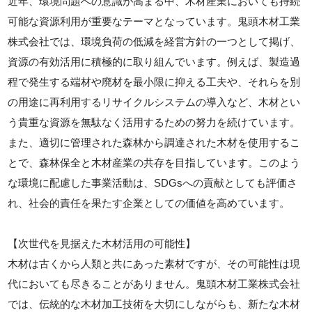
近年、環境問題への意識が高まる中、木材産業においても持続
可能な資源利用が重要なテーマとなっています。鬼頭木材工業
株式会社では、環境負荷の低減を経営方針の一つとして掲げ、
資源の有効活用に積極的に取り組んでいます。例えば、製造過
程で発生する端材や廃材を最小限に抑える工夫や、それらを別
の用途に再利用するリサイクルシステムの導入など、木材とい
う貴重な資源を無駄なく活用するための努力を続けています。
また、適切に管理された森林から調達された木材を使用するこ
とで、森林保全と木材産業の共存を目指しています。このよう
な環境に配慮した事業活動は、SDGsへの貢献としても評価さ
れ、社会的責任を果たす企業としての価値を高めています。
【次世代を見据えた木材活用の可能性】
木材は古くから人類と共にあった素材ですが、その可能性は現
代においても尽きることがありません。鬼頭木材工業株式会社
では、伝統的な木材加工技術を大切にしながらも、新たな木材