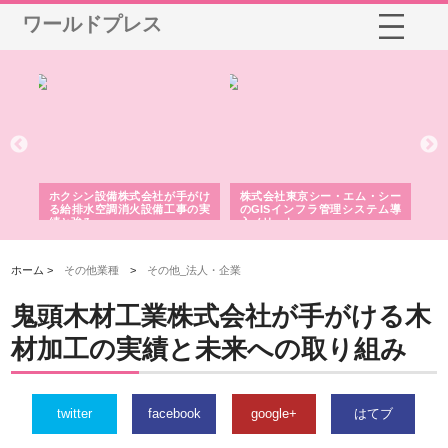
ワールドプレス
る舗
ホクシン設備株式会社が手がけ
株式会社東京シー・エム・シー
株
る給排水空調消火設備工事の実
のGISインフラ管理システム導
か
績と強み
入メリット
由
ホーム >
その他業種
>
その他_法人・企業
鬼頭木材工業株式会社が手がける木
材加工の実績と未来への取り組み
twitter
facebook
google+
はてブ