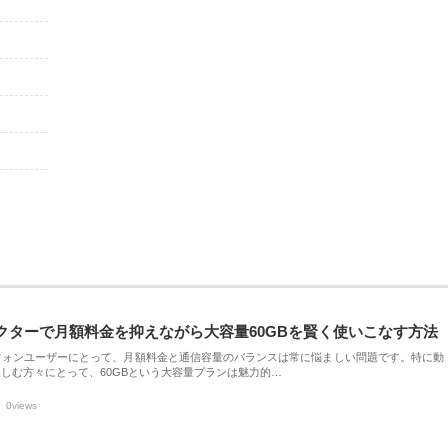
クターで月額料金を抑えながら大容量60GBを賢く使いこなす方法
フォンユーザーにとって、月額料金と通信容量のバランスは常に悩ましい問題です。特に動
しむ方々にとって、60GBという大容量プランは魅力的…
0views