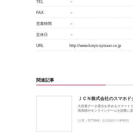
TEL
－
FAX
－
営業時間
－
定休日
－
URL
http://www.koryo-syouun.co.jp
関連記事
ＪＣＮ株式会社のスマホド
大容量データ通信を求めるスマート
画視聴やオンラインゲームを頻繁に楽
[士業（専門職種）][公認会計士事務所]