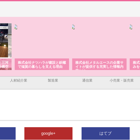
と三河
株式会社ナツハラが建設と鋲螺
株式会社メタルエースの企業サ
株式
外構空
で滋賀の暮らしを支える理由
イトが提供する充実した情報内
みを
容とは
人材紹介業
製造業
通信業
小売業・販売業
google+
はてブ