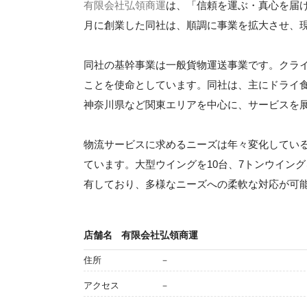
有限会社弘領商運
は、「信頼を運ぶ・真心を届け
月に創業した同社は、順調に事業を拡大させ、
同社の基幹事業は一般貨物運送事業です。クラ
ことを使命としています。同社は、主にドライ
神奈川県など関東エリアを中心に、サービスを
物流サービスに求めるニーズは年々変化してい
ています。大型ウイングを10台、7トンウイン
有しており、多様なニーズへの柔軟な対応が可
店舗名
有限会社弘領商運
住所
－
アクセス
－