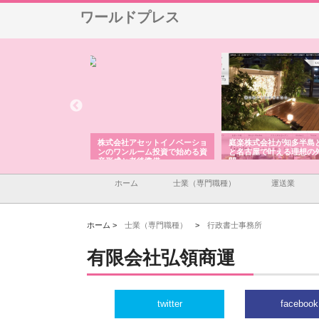
ワールドプレス
ＯＮＯｃｏｍｐａｎｙ
株式会社アセットイノベーショ
庭楽株式会社が知多半島
ら広域配送を実現でき
ンのワンルーム投資で始める資
と名古屋で叶える理想の
産形成と老後準備
間
ホーム
士業（専門職種）
運送業
ホーム >
士業（専門職種）
>
行政書士事務所
有限会社弘領商運
twitter
facebook