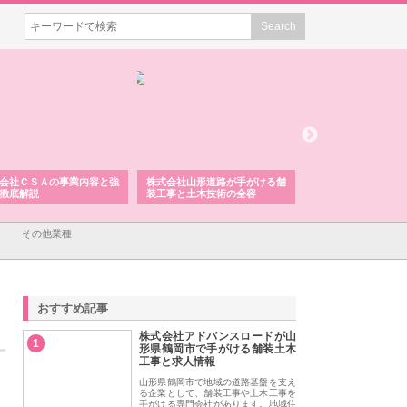
会社ＣＳＡの事業内容と強
株式会社山形道路が手がける舗
ホクシン設備株式会
徹底解説
装工事と土木技術の全容
る給排水空調消火設
績と強み
その他業種
おすすめ記事
株式会社アドバンスロードが山
1
形県鶴岡市で手がける舗装土木
工事と求人情報
山形県鶴岡市で地域の道路基盤を支え
る企業として、舗装工事や土木工事を
手がける専門会社があります。地域住