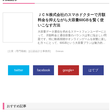
ＪＣＮ株式会社のスマホドクターで月額
料金を抑えながら大容量60GBを賢く使
いこなす方法
大容量データ通信を求めるスマートフォンユーザーにと
って、月額料金と通信容量のバランスは常に悩ましい問
題です。特に動画視聴やオンラインゲームを頻繁に楽し
む方々にとって、60GBという大容量プランは魅力的…
[士業（専門職種）][公認会計士事務所]
0views
twitter
facebook
google+
はてブ
おすすめ記事