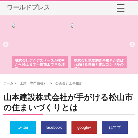
ワールドプレス
シー
株式会社アクアスペースが水中
株式会社地盤調査事務所が選ば
株
ム導
から陸上まで一貫施工できる理
れ続ける理由と建設コンサルの
ス
由
強み
ホーム >
士業（専門職種）
>
公認会計士事務所
山本建設株式会社が手がける松山市
の住まいづくりとは
twitter
facebook
google+
はてブ