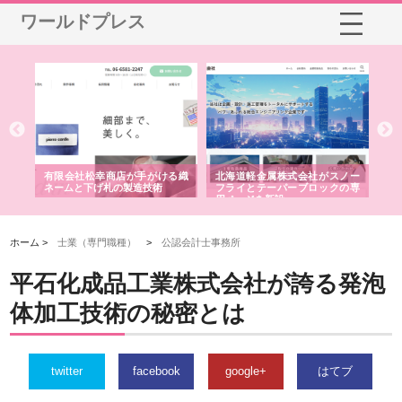
ワールドプレス
多摩
有限会社松幸商店が手がける織
北海道軽金属株式会社がスノー
株
工事
ネームと下げ札の製造技術
フライとテーパーブロックの専
る
用ページを新設
ス
ホーム >
士業（専門職種）
>
公認会計士事務所
平石化成品工業株式会社が誇る発泡
体加工技術の秘密とは
twitter
facebook
google+
はてブ