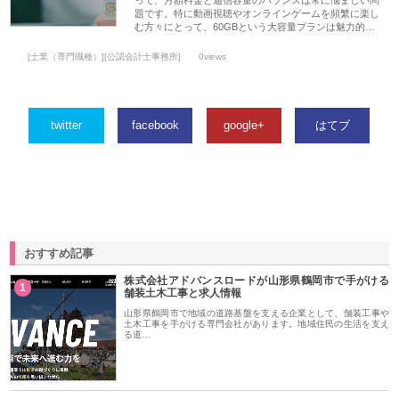
って、月額料金と通信容量のバランスは常に悩ましい問
題です。特に動画視聴やオンラインゲームを頻繁に楽し
む方々にとって、60GBという大容量プランは魅力的…
[士業（専門職種）][公認会計士事務所]
0views
twitter
facebook
google+
はてブ
おすすめ記事
株式会社アドバンスロードが山形県鶴岡市で手がける
1
舗装土木工事と求人情報
山形県鶴岡市で地域の道路基盤を支える企業として、舗装工事や
土木工事を手がける専門会社があります。地域住民の生活を支え
る道…