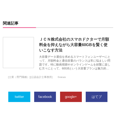
関連記事
ＪＣＮ株式会社のスマホドクターで月額
料金を抑えながら大容量60GBを賢く使
いこなす方法
大容量データ通信を求めるスマートフォンユーザーにと
って、月額料金と通信容量のバランスは常に悩ましい問
題です。特に動画視聴やオンラインゲームを頻繁に楽し
む方々にとって、60GBという大容量プランは魅力的…
[士業（専門職種）][公認会計士事務所]
0views
twitter
facebook
google+
はてブ