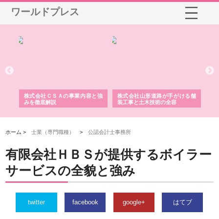
ワールドプレス
ＳＡの事業内容と強
株式会社山形道路が手がける舗
ホクシン設備株式会社が
説
装工事と土木技術の全容
る給排水空調消火設備工
績と強み
ホーム >
士業（専門職種）
>
公認会計士事務所
有限会社ＨＢＳが提供するボイラー
サービスの全貌と強み
twitter
facebook
google+
はてブ