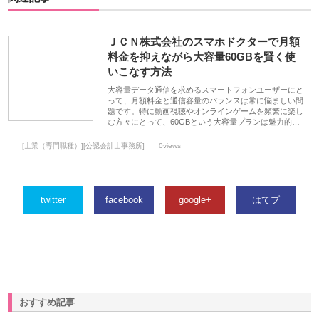
ＪＣＮ株式会社のスマホドクターで月額
料金を抑えながら大容量60GBを賢く使
いこなす方法
大容量データ通信を求めるスマートフォンユーザーにと
って、月額料金と通信容量のバランスは常に悩ましい問
題です。特に動画視聴やオンラインゲームを頻繁に楽し
む方々にとって、60GBという大容量プランは魅力的…
[士業（専門職種）][公認会計士事務所]
0views
twitter
facebook
google+
はてブ
おすすめ記事