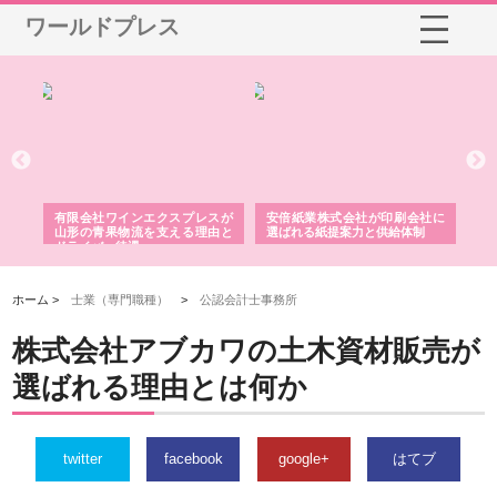
ワールドプレス
国産
有限会社ワインエクスプレスが
安倍紙業株式会社が印刷会社に
株
力
山形の青果物流を支える理由と
選ばれる紙提案力と供給体制
れ
ドライバー待遇
ホーム >
士業（専門職種）
>
公認会計士事務所
株式会社アブカワの土木資材販売が
選ばれる理由とは何か
twitter
facebook
google+
はてブ