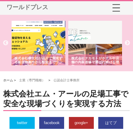
ワールドプレス
ノー
株式会社耕文社が品川で実現す
株式会社ナカモトがホテルや店
株
の専
る販促物製作から配送までワン
舗の内装改修で選ばれ続ける理
れ
ストップ対応
由
強
ホーム >
士業（専門職種）
>
公認会計士事務所
株式会社エム・アールの足場工事で
安全な現場づくりを実現する方法
twitter
facebook
google+
はてブ