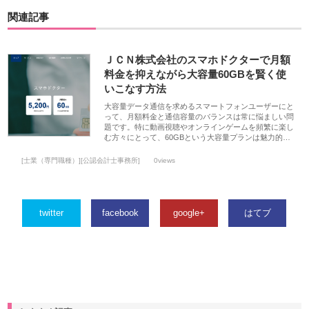
関連記事
ＪＣＮ株式会社のスマホドクターで月額
料金を抑えながら大容量60GBを賢く使
いこなす方法
大容量データ通信を求めるスマートフォンユーザーにと
って、月額料金と通信容量のバランスは常に悩ましい問
題です。特に動画視聴やオンラインゲームを頻繁に楽し
む方々にとって、60GBという大容量プランは魅力的…
[士業（専門職種）][公認会計士事務所]
0views
twitter
facebook
google+
はてブ