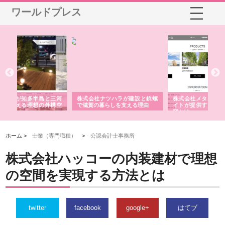
ワールドプレス
三河
株式会社ナツハラが建設と鋲螺
株式会社メタルエースの企業サ
株
構空
で滋賀の暮らしを支える理由
イトが提供する充実した情報内
み
容とは
ホーム >
士業（専門職種）
>
公認会計士事務所
株式会社ハッコーの内装建材で理想
の空間を実現する方法とは
twitter
facebook
google+
はてブ