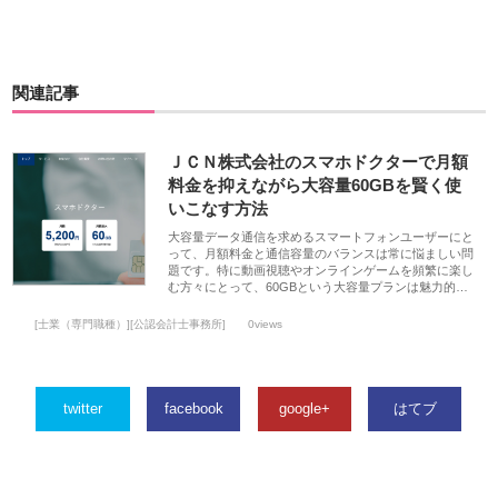
関連記事
ＪＣＮ株式会社のスマホドクターで月額
料金を抑えながら大容量60GBを賢く使
いこなす方法
大容量データ通信を求めるスマートフォンユーザーにと
って、月額料金と通信容量のバランスは常に悩ましい問
題です。特に動画視聴やオンラインゲームを頻繁に楽し
む方々にとって、60GBという大容量プランは魅力的…
[士業（専門職種）][公認会計士事務所]
0views
twitter
facebook
google+
はてブ