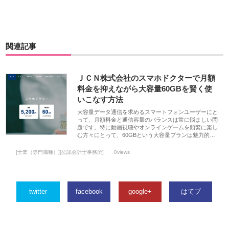
関連記事
ＪＣＮ株式会社のスマホドクターで月額
料金を抑えながら大容量60GBを賢く使
いこなす方法
大容量データ通信を求めるスマートフォンユーザーにと
って、月額料金と通信容量のバランスは常に悩ましい問
題です。特に動画視聴やオンラインゲームを頻繁に楽し
む方々にとって、60GBという大容量プランは魅力的…
[士業（専門職種）][公認会計士事務所]
0views
twitter
facebook
google+
はてブ