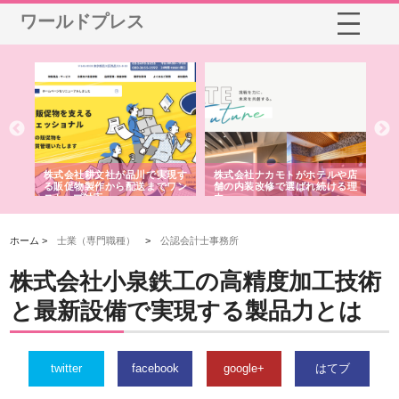
ワールドプレス
ノー
株式会社耕文社が品川で実現す
株式会社ナカモトがホテルや店
株
の専
る販促物製作から配送までワン
舗の内装改修で選ばれ続ける理
れ
ストップ対応
由
強
ホーム >
士業（専門職種）
>
公認会計士事務所
株式会社小泉鉄工の高精度加工技術
と最新設備で実現する製品力とは
twitter
facebook
google+
はてブ