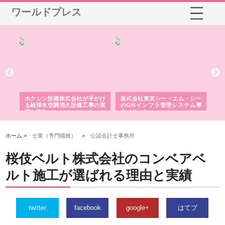
ワールドプレス
る舗
ホクシン設備株式会社が手がけ
株式会社東京シー・エム・シー
株
る給排水空調消火設備工事の実
のGISインフラ管理システム導
か
績と強み
入メリット
由
ホーム >
士業（専門職種）
>
公認会計士事務所
桜伎ベルト株式会社のコンベアベ
ルト施工が選ばれる理由と実績
twitter
facebook
google+
はてブ