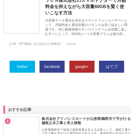
ＪＣＮ株式会社のスマホドクターで月額
料金を抑えながら大容量60GBを賢く使
いこなす方法
大容量データ通信を求めるスマートフォンユーザーにと
って、月額料金と通信容量のバランスは常に悩ましい問
題です。特に動画視聴やオンラインゲームを頻繁に楽し
む方々にとって、60GBという大容量プランは魅力的…
[士業（専門職種）][公認会計士事務所]
0views
twitter
facebook
google+
はてブ
おすすめ記事
株式会社アドバンスロードが山形県鶴岡市で手がける
1
舗装土木工事と求人情報
山形県鶴岡市で地域の道路基盤を支える企業として、舗装工事や
土木工事を手がける専門会社があります。地域住民の生活を支え