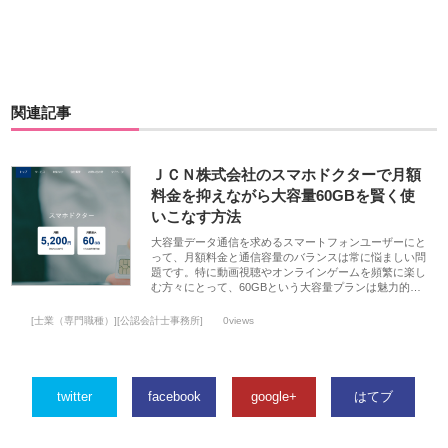
関連記事
ＪＣＮ株式会社のスマホドクターで月額
料金を抑えながら大容量60GBを賢く使
いこなす方法
大容量データ通信を求めるスマートフォンユーザーにと
って、月額料金と通信容量のバランスは常に悩ましい問
題です。特に動画視聴やオンラインゲームを頻繁に楽し
む方々にとって、60GBという大容量プランは魅力的…
[士業（専門職種）][公認会計士事務所]
0views
twitter
facebook
google+
はてブ