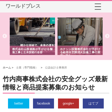
ワールドプレス
と強
株式会社山形道路が手がける舗
ホクシン設備株式会社が手がけ
株
装工事と土木技術の全容
る給排水空調消火設備工事の実
の
績と強み
入
ホーム >
士業（専門職種）
>
公認会計士事務所
竹内商事株式会社の安全グッズ最新
情報と商品提案募集のお知らせ
twitter
facebook
google+
はてブ