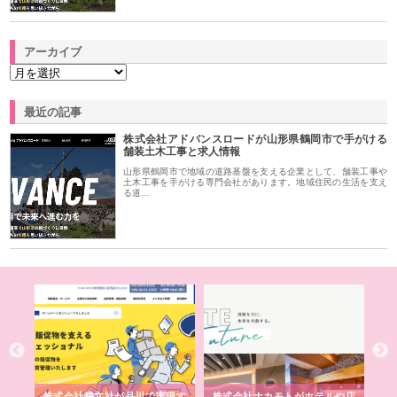
アーカイブ
最近の記事
株式会社アドバンスロードが山形県鶴岡市で手がける
舗装土木工事と求人情報
山形県鶴岡市で地域の道路基盤を支える企業として、舗装工事や
土木工事を手がける専門会社があります。地域住民の生活を支え
る道…
ノー
株式会社耕文社が品川で実現す
株式会社ナカモトがホテルや店
株