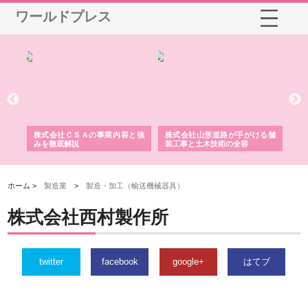
ワールドプレス
業サ
株式会社ＣＳＡの事業内容と強
株式会社山形道路が手がける舗
ホ
報内
みを徹底解説
装工事と土木技術の全容
る
績
ホーム >
製造業
>
製造・加工（輸送機械器具）
株式会社西村製作所
twitter
facebook
google+
はてブ