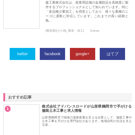
森工業株式会社は、産業用設備の金属部品を高精度に製
作するプロフェッショナルとして知られています。特に
「多品種少量加工」を得意としており、様々な業種のニ
ーズに柔軟に対応しています。これまでの長い経験と
熟…
[製造業][その他_製造・加工]
0views
twitter
facebook
google+
はてブ
おすすめ記事
株式会社アドバンスロードが山形県鶴岡市で手がける
1
舗装土木工事と求人情報
山形県鶴岡市で地域の道路基盤を支える企業として、舗装工事や
土木工事を手がける専門会社があります。地域住民の生活を支え
る道…