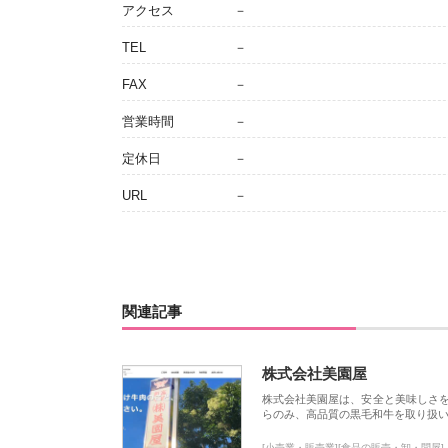
アクセス
－
TEL
－
FAX
－
営業時間
－
定休日
－
URL
－
関連記事
株式会社美園屋
株式会社美園屋は、安全と美味しさ
らのみ、高品質の黒毛和牛を取り扱
[小売業・販売業][食品の販売・卸・問屋]