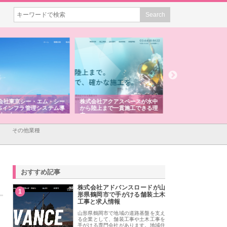
会社アクアスペースが水中
株式会社地盤調査事務所が選ば
株式会社名神精工の
陸上まで一貫施工できる理
れ続ける理由と建設コンサルの
スリリース一覧と注
強み
その他業種
おすすめ記事
株式会社アドバンスロードが山
1
形県鶴岡市で手がける舗装土木
工事と求人情報
山形県鶴岡市で地域の道路基盤を支え
る企業として、舗装工事や土木工事を
手がける専門会社があります。地域住