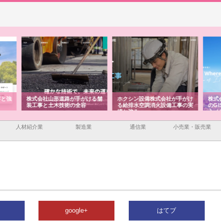
ける舗
ホクシン設備株式会社が手がけ
株式会社東京シー・エム・シー
株式
る給排水空調消火設備工事の実
のGISインフラ管理システム導
から
績と強み
入メリット
由
人材紹介業
製造業
通信業
小売業・販売業
google+
はてブ