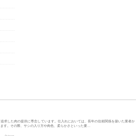
を追求した肉の提供に専念しています。仕入れにおいては、長年の信頼関係を築いた業者か
います。その際、サシの入り方や肉色、柔らかさといった要…
0views