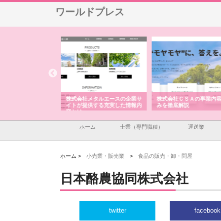
ワールドプレス
メタルエースの企業サ
株式会社ＣＳＡの事業内容と強
株式会社山形道路が手が
供する充実した情報内
みを徹底解説
装工事と土木技術の全容
ホーム
士業（専門職種）
運送業
ホーム >
小売業・販売業
>
食品の販売・卸・問屋
日本酪農協同株式会社
twitter
facebook