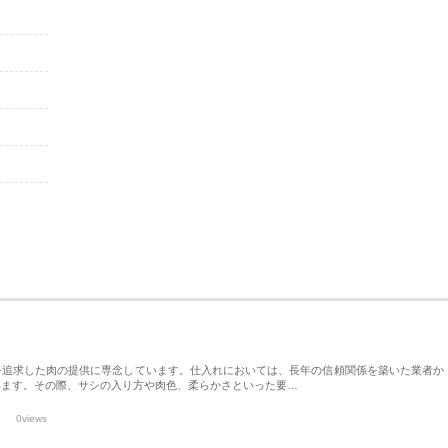
を追求した肉の提供に専念しています。仕入れにおいては、長年の信頼関係を築いた業者か
います。その際、サシの入り方や肉色、柔らかさといった要…
0views