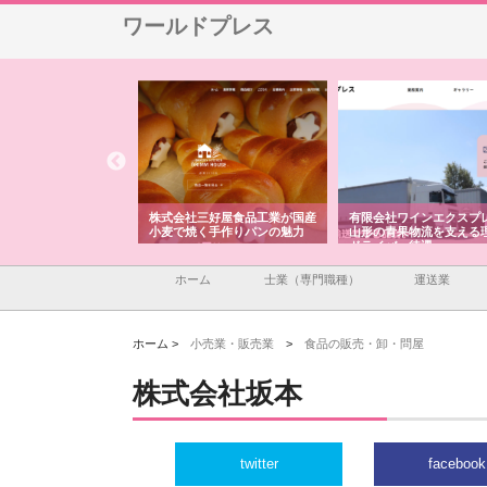
ワールドプレス
三原商会が製造現場に
株式会社三好屋食品工業が国産
有限会社ワインエクスプ
産業機材調達の強みと
小麦で焼く手作りパンの魅力
山形の青果物流を支える
ドライバー待遇
ホーム
士業（専門職種）
運送業
ホーム >
小売業・販売業
>
食品の販売・卸・問屋
株式会社坂本
twitter
facebook