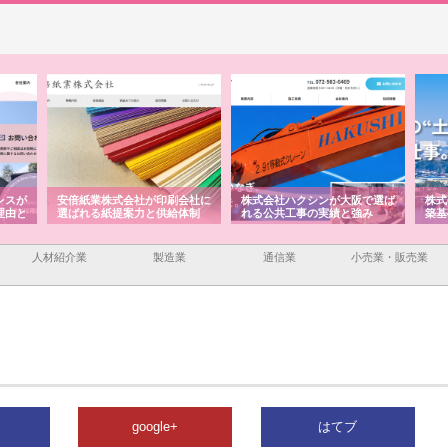
レスが
安倍紙業株式会社が印刷会社に
株式会社ハクシンが大阪で選ば
株式
理由と
選ばれる紙提案力と供給体制
れる公共工事の実績と強み
築基
人材紹介業
製造業
通信業
小売業・販売業
google+
はてブ