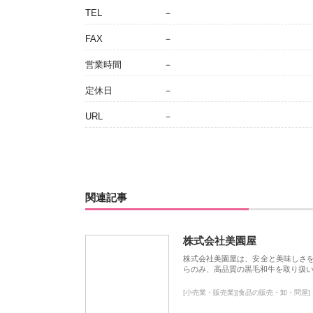
TEL
－
FAX
－
営業時間
－
定休日
－
URL
－
関連記事
株式会社美園屋
株式会社美園屋は、安全と美味しさ
らのみ、高品質の黒毛和牛を取り扱
[小売業・販売業][食品の販売・卸・問屋]