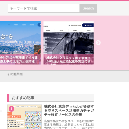
会社翔栄が草津市で担う建
株式会社ＯＮＯｃｏｍｐａｎｙ
株式会社アセットイ
礎工事の現場力と信頼性
が岡山から広域配送を実現でき
ンのワンルーム投資
る理由
産形成と老後準備
その他業種
おすすめ記事
株式会社東京デッセルが提供す
1
る空きスペース活用型ガチャガ
チャ設置サービスの全貌
店舗や施設の空きスペースを収益源に
変える発想は、経営者にとって常に魅
力的なテーマです。しかし、新たな什